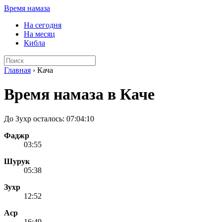
Время намаза
На сегодня
На месяц
Кибла
Главная
›
Кача
Время намаза в Каче
До Зухр осталось:
07:04:10
Фаджр
03:55
Шурук
05:38
Зухр
12:52
Аср
16:49