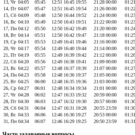
13, Чт
04:05
05:45
12:51
16:45
19:55
21:28
00:00
01:2
14, Пт
04:07
05:47
12:51
16:45
19:54
21:26
00:00
01:2
15, Сб
04:09
05:48
12:50
16:44
19:52
21:24
00:00
01:2
16, Вс
04:10
05:49
12:50
16:43
19:51
21:22
00:00
01:2
17, Пн
04:12
05:50
12:50
16:42
19:49
21:20
00:00
01:2
18, Вт
04:14
05:51
12:50
16:42
19:47
21:18
00:00
01:2
19, Ср
04:15
05:53
12:49
16:41
19:46
21:16
00:00
01:2
20, Чт
04:17
05:54
12:49
16:40
19:44
21:14
00:00
01:2
21, Пт
04:19
05:55
12:49
16:39
19:42
21:12
00:00
01:2
22, Сб
04:20
05:56
12:49
16:38
19:41
21:09
00:00
01:2
23, Вс
04:22
05:57
12:48
16:37
19:39
21:07
00:00
01:2
24, Пн
04:23
05:58
12:48
16:36
19:37
21:05
00:00
01:2
25, Вт
04:25
06:00
12:48
16:35
19:36
21:03
00:00
01:2
26, Ср
04:27
06:01
12:48
16:34
19:34
21:01
00:00
01:2
27, Чт
04:28
06:02
12:47
16:33
19:32
20:59
00:00
01:2
28, Пт
04:30
06:03
12:47
16:32
19:30
20:57
00:00
01:3
29, Сб
04:31
06:04
12:47
16:31
19:28
20:55
23:59
01:3
30, Вс
04:33
06:06
12:46
16:30
19:27
20:53
00:00
01:3
31, Пн
04:34
06:07
12:46
16:29
19:25
20:50
23:59
01:3
Часто задаваемые вопросы