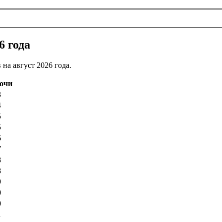
6 года
на август 2026 года.
ночи
3
4
5
5
6
7
8
8
9
0
0
1