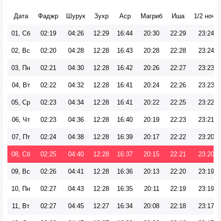
Дата
Фаджр
Шурук
Зухр
Аср
Магриб
Иша
1/2 ночи
01, Сб
02:19
04:26
12:29
16:44
20:30
22:29
23:24
02, Вс
02:20
04:28
12:28
16:43
20:28
22:28
23:24
03, Пн
02:21
04:30
12:28
16:42
20:26
22:27
23:23
04, Вт
02:22
04:32
12:28
16:41
20:24
22:26
23:23
05, Ср
02:23
04:34
12:28
16:41
20:22
22:25
23:22
06, Чт
02:23
04:36
12:28
16:40
20:19
22:23
23:21
07, Пт
02:24
04:38
12:28
16:39
20:17
22:22
23:20
08, Сб
02:25
04:40
12:28
16:37
20:15
22:21
23:20
09, Вс
02:26
04:41
12:28
16:36
20:13
22:20
23:19
10, Пн
02:27
04:43
12:28
16:35
20:11
22:19
23:19
11, Вт
02:27
04:45
12:27
16:34
20:08
22:18
23:17