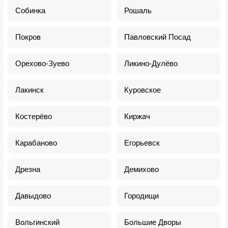
Собинка
Рошаль
Покров
Павловский Посад
Орехово-Зуево
Ликино-Дулёво
Лакинск
Куровское
Костерёво
Киржач
Карабаново
Егорьевск
Дрезна
Демихово
Давыдово
Городищи
Вольгинский
Большие Дворы