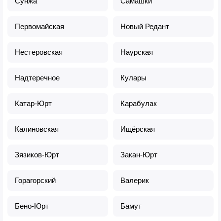
Сунжа
Самашки
Первомайская
Новый Редант
Нестеровская
Наурская
Надтеречное
Кулары
Катар-Юрт
Карабулак
Калиновская
Ищёрская
Зязиков-Юрт
Закан-Юрт
Горагорский
Валерик
Бено-Юрт
Бамут