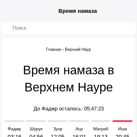
Время намаза
Главная
›
Верхний Наур
Время намаза в
Верхнем Науре
До Фаджр осталось:
05:47:23
Фаджр
Шурук
Зухр
Аср
Магриб
Иша
03:16
04:56
12:05
16:01
19:13
20:45