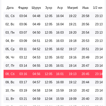
Дата
Фаджр
Шурук
Зухр
Аср
Магриб
Иша
1/2 ночи
01, Сб
03:04
04:48
12:05
16:04
19:22
20:58
23:13
02, Вс
03:06
04:49
12:05
16:04
19:21
20:56
23:13
03, Пн
03:07
04:50
12:05
16:03
19:20
20:54
23:13
04, Вт
03:09
04:51
12:05
16:03
19:18
20:53
23:13
05, Ср
03:11
04:52
12:05
16:02
19:17
20:51
23:14
06, Чт
03:12
04:53
12:05
16:02
19:16
20:49
23:14
07, Пт
03:14
04:55
12:05
16:01
19:14
20:47
23:14
08, Сб
03:16
04:56
12:05
16:01
19:13
20:45
23:14
09, Вс
03:17
04:57
12:05
16:00
19:12
20:44
23:14
10, Пн
03:19
04:58
12:04
15:59
19:10
20:42
23:14
11, Вт
03:21
04:59
12:04
15:59
19:09
20:40
23:15